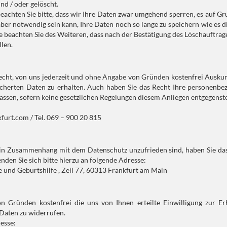
nd / oder gelöscht.
 beachten Sie bitte, dass wir Ihre Daten zwar umgehend sperren, es auf G
er notwendig sein kann, Ihre Daten noch so lange zu speichern wie es d
e beachten Sie des Weiteren, dass nach der Bestätigung des Löschauftrag
len.
Recht, von uns jederzeit und ohne Angabe von Gründen kostenfrei Ausku
cherten Daten zu erhalten. Auch haben Sie das Recht Ihre personenbe
 lassen, sofern keine gesetzlichen Regelungen diesem Anliegen entgegenst
kfurt.com / Tel. 069 – 900 20 815
n in Zusammenhang mit dem Datenschutz unzufrieden sind, haben Sie da
den Sie sich bitte hierzu an folgende Adresse:
e und Geburtshilfe , Zeil 77, 60313 Frankfurt am Main
n Gründen kostenfrei die uns von Ihnen erteilte Einwilligung zur Er
Daten zu widerrufen.
esse: