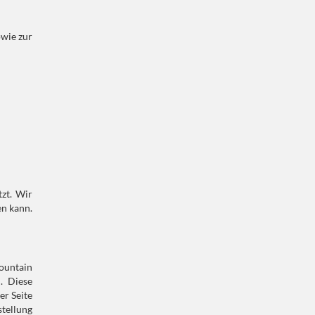
owie zur
zt. Wir
en kann.
Mountain
. Diese
er Seite
stellung