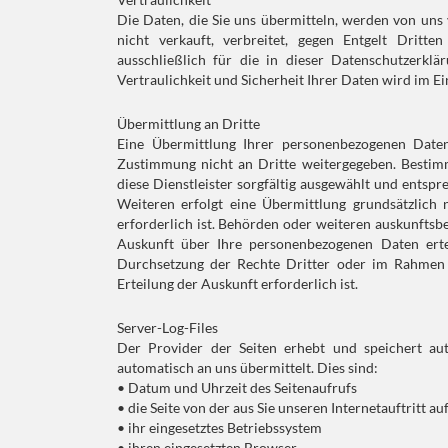
Die Daten, die Sie uns übermitteln, werden von uns
nicht verkauft, verbreitet, gegen Entgelt Dritt
ausschließlich für die in dieser Datenschutzerkl
Vertraulichkeit und Sicherheit Ihrer Daten wird im 
Übermittlung an Dritte
Eine Übermittlung Ihrer personenbezogenen Date
Zustimmung nicht an Dritte weitergegeben. Bestim
diese Dienstleister sorgfältig ausgewählt und ent
Weiteren erfolgt eine Übermittlung grundsätzlich n
erforderlich ist. Behörden oder weiteren auskunftsb
Auskunft über Ihre personenbezogenen Daten ertei
Durchsetzung der Rechte Dritter oder im Rahmen d
Erteilung der Auskunft erforderlich ist.
Server-Log-Files
Der Provider der Seiten erhebt und speichert aut
automatisch an uns übermittelt. Dies sind:
• Datum und Uhrzeit des Seitenaufrufs
• die Seite von der aus Sie unseren Internetauftritt a
• ihr eingesetztes Betriebssystem
• ihren eingesetzten Browser