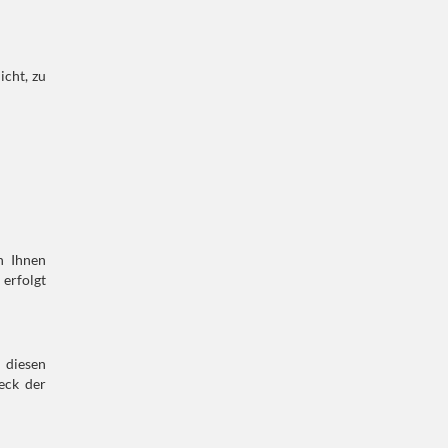
icht, zu
n Ihnen
erfolgt
 diesen
eck der