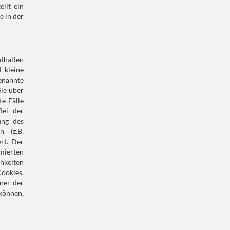
llt ein
e in der
nthalten
 kleine
enannte
Sie über
e Fälle
Bei der
ung des
n (z.B.
rt. Der
mierten
hkeiten
ookies,
ner der
können,