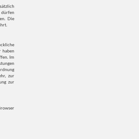
ätzlich
 dürfen
en. Die
hrt.
ckliche
r haben
fen. Im
stungen
nordnung
hr, zur
ung zur
Browser