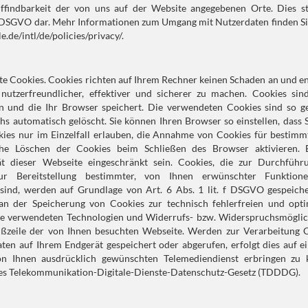
ffindbarkeit der von uns auf der Website angegebenen Orte. Dies ste
t. f DSGVO dar. Mehr Informationen zum Umgang mit Nutzerdaten finden Si
de/intl/de/policies/privacy/.
te Cookies. Cookies richten auf Ihrem Rechner keinen Schaden an und e
nutzerfreundlicher, effektiver und sicherer zu machen. Cookies sind
en und die Ihr Browser speichert. Die verwendeten Cookies sind so g
hs automatisch gelöscht. Sie können Ihren Browser so einstellen, dass 
ies nur im Einzelfall erlauben, die Annahme von Cookies für bestimmt
che Löschen der Cookies beim Schließen des Browser aktivieren. 
ät dieser Webseite eingeschränkt sein. Cookies, die zur Durchführ
ur Bereitstellung bestimmter, von Ihnen erwünschter Funktione
 sind, werden auf Grundlage von Art. 6 Abs. 1 lit. f DSGVO gespeiche
 an der Speicherung von Cookies zur technisch fehlerfreien und opti
 die verwendeten Technologien und Widerrufs- bzw. Widerspruchsmöglic
Fußzeile der von Ihnen besuchten Webseite. Werden zur Verarbeitung C
n auf Ihrem Endgerät gespeichert oder abgerufen, erfolgt dies auf ei
 Ihnen ausdrücklich gewünschten Telemediendienst erbringen zu 
 des Telekommunikation-Digitale-Dienste-Datenschutz-Gesetz (TDDDG).