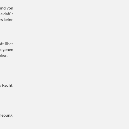
rund von
ie dafür
es keine
nft über
zogenen
ehen.
s Recht,
hebung,