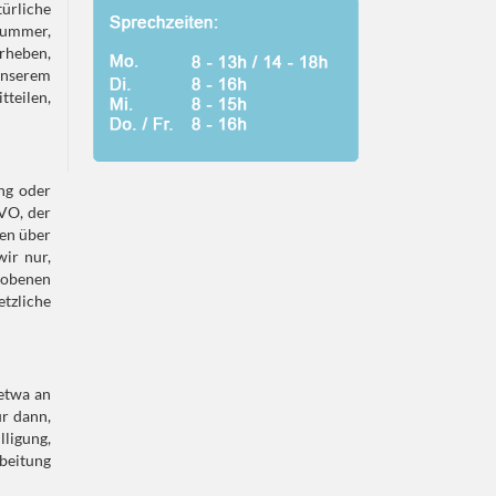
ürliche
nummer,
rheben,
unserem
teilen,
ng oder
GVO, der
ten über
ir nur,
hobenen
zliche
etwa an
ur dann,
lligung,
rbeitung