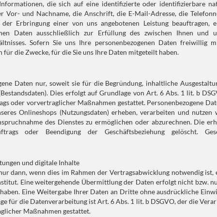
mationen, die sich auf eine identifizierte oder identifizierbare nat
r Vor- und Nachname, die Anschrift, die E-Mail-Adresse, die Telefon
 der Erbringung einer von uns angebotenen Leistung beauftragen, e
nen Daten ausschließlich zur Erfüllung des zwischen Ihnen und 
isses. Sofern Sie uns Ihre personenbezogenen Daten freiwillig mit
 für die Zwecke, für die Sie uns Ihre Daten mitgeteilt haben.
ne Daten nur, soweit sie für die Begründung, inhaltliche Ausgestaltu
Bestandsdaten). Dies erfolgt auf Grundlage von Art. 6 Abs. 1 lit. b DS
trags oder vorvertraglicher Maßnahmen gestattet. Personenbezogene Da
seres Onlineshops (Nutzungsdaten) erheben, verarbeiten und nutzen w
nanspruchnahme des Dienstes zu ermöglichen oder abzurechnen. Die er
rags oder Beendigung der Geschäftsbeziehung gelöscht. Geset
tungen und digitale Inhalte
nur dann, wenn dies im Rahmen der Vertragsabwicklung notwendig ist, 
stitut. Eine weitergehende Übermittlung der Daten erfolgt nicht bzw. n
haben. Eine Weitergabe Ihrer Daten an Dritte ohne ausdrückliche Einwi
e für die Datenverarbeitung ist Art. 6 Abs. 1 lit. b DSGVO, der die Vera
raglicher Maßnahmen gestattet.