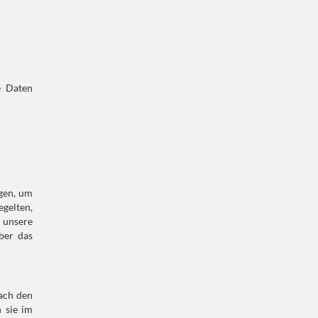
e Daten
gen, um
gelten,
 unsere
ber das
ach den
 sie im