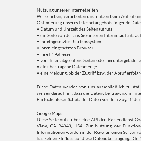
Nutzung unserer Internetseiten
Wir erheben, verarbeiten und nutzen beim Aufruf uns
Optimierung unseres Internetangebots folgende Date
• Datum und Uhrzeit des Seitenaufrufs
• die Seite von der aus Sie unseren Internetauftritt a
• ihr eingesetztes Betriebssystem
• ihren eingesetzten Browser
• ihre IP-Adresse
• von Ihnen abgerufene Seiten oder heruntergeladen
• die übertragene Datenmenge
• eine Meldung, ob der Zugriff bzw. der Abruf erfolg
Diese Daten werden von uns ausschließlich zu stati
weisen darauf hin, dass die Datenübertragung im Inte
Ein lückenloser Schutz der Daten vor dem Zugriff durc
Google Maps
Diese Seite nutzt über eine API den Kartendienst G
View, CA 94043, USA. Zur Nutzung der Funktione
Informationen werden in der Regel an einen Server vo
hat keinen Einfluss auf diese Datenübertragung. Die