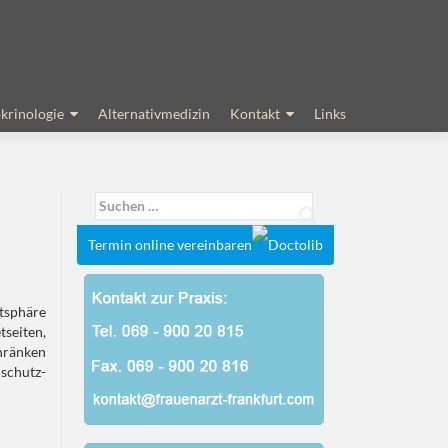
krinologie
Alternativmedizin
Kontakt
Links
Suchen
nach:
Termin online vereinbaren
tsphäre
tseiten,
hränken
schutz-