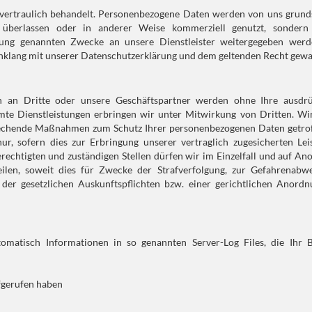
 vertraulich behandelt. Personenbezogene Daten werden von uns grunds
en überlassen oder in anderer Weise kommerziell genutzt, sondern
ärung genannten Zwecke an unsere Dienstleister weitergegeben werd
Einklang mit unserer Datenschutzerklärung und dem geltenden Recht gewa
n an Dritte oder unsere Geschäftspartner werden ohne Ihre ausdrü
mte Dienstleistungen erbringen wir unter Mitwirkung von Dritten. Wi
sprechende Maßnahmen zum Schutz Ihrer personenbezogenen Daten getrof
ur, sofern dies zur Erbringung unserer vertraglich zugesicherten Lei
erechtigten und zuständigen Stellen dürfen wir im Einzelfall und auf A
len, soweit dies für Zwecke der Strafverfolgung, zur Gefahrenabwe
er gesetzlichen Auskunftspflichten bzw. einer gerichtlichen Anordn
omatisch Informationen in so genannten Server-Log Files, die Ihr 
ufgerufen haben