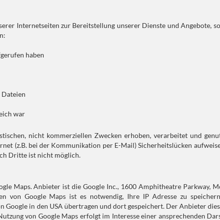
erer Internetseiten zur Bereitstellung unserer Dienste und Angebote, s
n:
ufgerufen haben
e Dateien
reich war
stischen, nicht kommerziellen Zwecken erhoben, verarbeitet und genut
rnet (z.B. bei der Kommunikation per E-Mail) Sicherheitslücken aufweis
h Dritte ist nicht möglich.
oogle Maps. Anbieter ist die Google Inc., 1600 Amphitheatre Parkway, 
n von Google Maps ist es notwendig, Ihre IP Adresse zu speichern
n Google in den USA übertragen und dort gespeichert. Der Anbieter dies
 Nutzung von Google Maps erfolgt im Interesse einer ansprechenden Dar