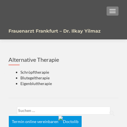
SCHALT
Frauenarzt Frankfurt – Dr. Ilkay Yilmaz
Alternative Therapie
Schröpftherapie
Blutegeltherapie
Eigenbluttherapie
Suchen
nach:
Termin online vereinbaren